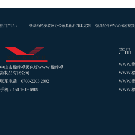
热门产品：
铁基凸轮安装座办公家具配件加工定制
锁具配件WWW.榴莲视
WWW.榴莲视频铁基制品小含油轴承加工定制
WWW.榴莲视频
WWW.榴莲视频铁基方形轴套加工定制
绣花机五金件定制
木
产品
WWW.
中山市榴莲视频色版WWW.榴莲视
频制品有限公司
WWW.
联系电话：0760-2263 2802
WWW.
手机：150 1619 6909
WWW.